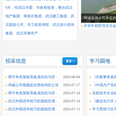
9月，经武汉市委、市政府批准，整合武汉
地产集团、商务区集团、武汉建工集团、武
鸿诚咨询公司承监
汉园发公司、市工程咨询部、武汉设计咨询
岁末年初防范非法金
程碑！主桥钢箱梁
集团、武汉市都市产...
计2027年7月通车
招采信息
学习园地
更多>>
博可奇房屋家具集成供应与安装中选公示
2026-08-04
《宗教事务条
鸿诚公司视频监控系统询价公告
2026-07-27
培训强技能，研讨
博可奇房屋家具集成供应与安装公开竞选公告
2026-07-24
升 ——鸿诚咨询公司
武汉外国语学校万松园校区维修项目造价技术劳务服务中...
2026-07-14
全生产月”系列专题
武汉外国语学校万松园校区维修项目学生宿舍结算审计造...
2026-07-13